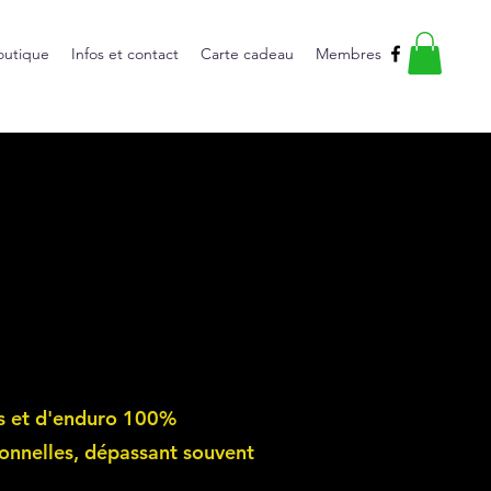
outique
Infos et contact
Carte cadeau
Membres
s et d'enduro 100%
onnelles, dépassant souvent