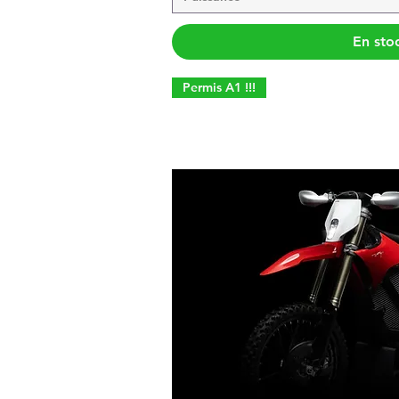
En sto
Permis A1 !!!