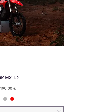
rçu rapide
RK MX 1.2
x
 490,00 €