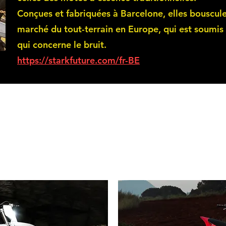
Conçues et fabriquées à Barcelone, elles bouscule
marché du tout-terrain en Europe, qui est soumis 
qui concerne le bruit.
https://starkfuture.com/fr-BE