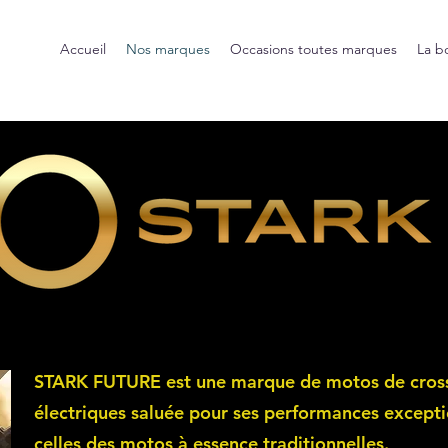
Accueil
Nos marques
Occasions toutes marques
La b
STARK FUTURE est une marque de motos de cros
électriques saluée pour ses performances excepti
celles des motos à essence traditionnelles.