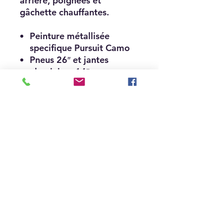
arrière, poignées et
gâchette chauffantes.
Peinture métallisée
specifique Pursuit Camo
Pneus 26″ et jantes
aluminium 14″
Treuil
Bumper avant et arrière
Extension avant et arrière
Poignees et gâchette
chauffantes
Feux a LED (face avant et
directionnels)
Homologation tracteur T3b