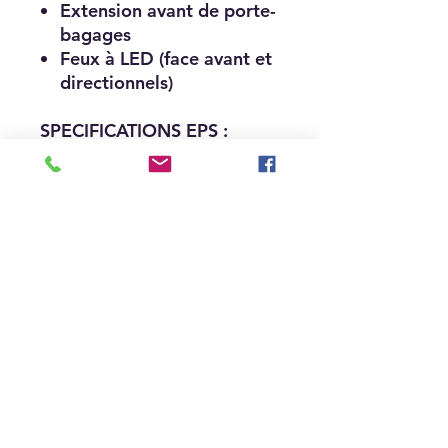
Extension avant de porte-
bagages
Feux à LED (face avant et
directionnels)
SPECIFICATIONS EPS :
Direction assistee
électronique (EPS) haute
performance à assistance
variable
Systeme de frein moteur
EBS
SPECIFICATIONS BLACK
EDITION:
Couleur specifique Black
Pearl
Jantes aluminium 14
pouces