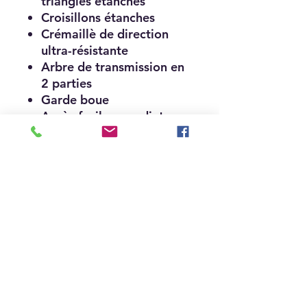
triangles étanches
Croisillons étanches
Crémaillè de direction
ultra-résistante
Arbre de transmission en
2 parties
Garde boue
Accès facile au radiateur
Châssis éprouvé d’une
seule pièce
Nouveau ! Sièges
Nouveau ! Carrosserie
peinte Matte Titanium
Nouveaux ! Phares LED
Nouveau ! Jantes
aluminium 12 pouces et
pneus Maxxis
Nouveau ! Direction
Nouveau ! Chauffage