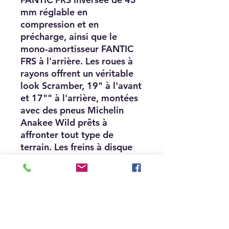
mm réglable en
compression et en
précharge, ainsi que le
mono-amortisseur FANTIC
FRS à l'arrière. Les roues à
rayons offrent un véritable
look Scramber, 19" à l'avant
et 17"" à l'arrière, montées
avec des pneus Michelin
Anakee Wild prêts à
affronter tout type de
terrain. Les freins à disque
de type Wave de 320 mm à
l'avant et de 230 mm à
l'arrière et l'ABS Continental
à double-canal désinsérable
contribuent à forger son
caractère tout-terrain.