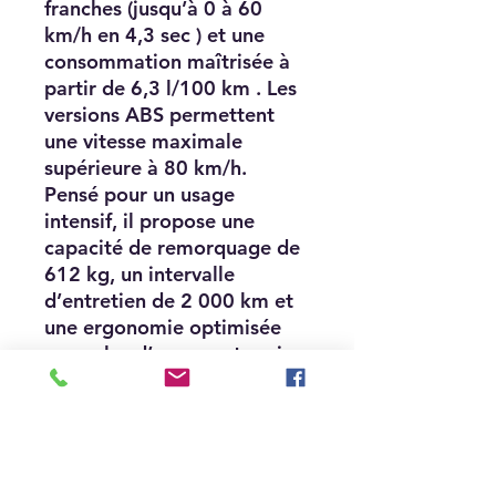
franches (jusqu’à 0 à 60
km/h en 4,3 sec ) et une
consommation maîtrisée à
partir de 6,3 l/100 km . Les
versions ABS permettent
une vitesse maximale
supérieure à
80 km/h
.
Pensé pour un usage
intensif, il propose une
capacité de remorquage de
612 kg
, un intervalle
d’entretien de
2 000 km
et
une ergonomie optimisée
avec plus d’espace et moins
de chaleur.
De série, le C5 intègre la
direction assistée (EPS) ainsi
qu’un équipement complet :
Full LED, écran LCD 5,9”,